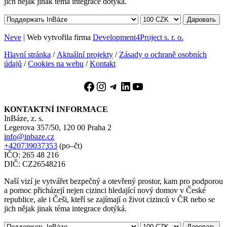
jich nějak jinak téma integrace dotýká.
Даровать
Neve
| Web vytvořila firma
Development4Project s. r. o.
Hlavní stránka
/
Aktuální projekty
/
Zásady o ochraně osobních
údajů
/
Cookies na webu
/
Kontakt
Facebook
Instagram
Telegram
LinkedIn
YouTube
KONTAKTNÍ INFORMACE
InBáze, z. s.
Legerova 357/50, 120 00 Praha 2
info@inbaze.cz
+420739037353
(po–čt)
IČO: 265 48 216
DIČ: CZ26548216
Naší vizí je vytvářet bezpečný a otevřený prostor, kam pro podporou
a pomoc přicházejí nejen cizinci hledající nový domov v České
republice, ale i Češi, kteří se zajímají o život cizinců v ČR nebo se
jich nějak jinak téma integrace dotýká.
Даровать