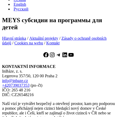
English
Русский
MEYS субсидии на программы для
детей
Hlavní stránka
/
Aktuální projekty
/
Zásady o ochraně osobních
údajů
/
Cookies na webu
/
Kontakt
Facebook
Instagram
Telegram
LinkedIn
YouTube
KONTAKTNÍ INFORMACE
InBáze, z. s.
Legerova 357/50, 120 00 Praha 2
info@inbaze.cz
+420739037353
(po–čt)
IČO: 265 48 216
DIČ: CZ26548216
Naší vizí je vytvářet bezpečný a otevřený prostor, kam pro podporou
a pomoc přicházejí nejen cizinci hledající nový domov v České
republice, ale i Češi, kteří se zajímají o život cizinců v ČR nebo se