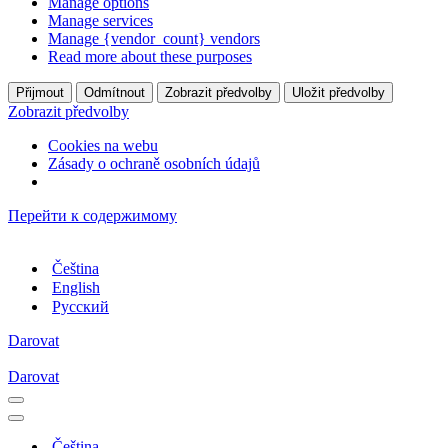
Manage options
Manage services
Manage {vendor_count} vendors
Read more about these purposes
Přijmout
Odmítnout
Zobrazit předvolby
Uložit předvolby
Zobrazit předvolby
Cookies na webu
Zásady o ochraně osobních údajů
Перейти к содержимому
Čeština
English
Русский
Darovat
Darovat
Меню
навигации
Меню
навигации
Čeština