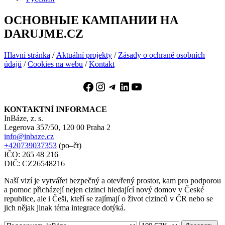
ОСНОВНЫЕ КАМПАНИИ НА
DARUJME.CZ
Hlavní stránka
/
Aktuální projekty
/
Zásady o ochraně osobních
údajů
/
Cookies na webu
/
Kontakt
Facebook
Instagram
Telegram
LinkedIn
YouTube
KONTAKTNÍ INFORMACE
InBáze, z. s.
Legerova 357/50, 120 00 Praha 2
info@inbaze.cz
+420739037353
(po–čt)
IČO: 265 48 216
DIČ: CZ26548216
Naší vizí je vytvářet bezpečný a otevřený prostor, kam pro podporou
a pomoc přicházejí nejen cizinci hledající nový domov v České
republice, ale i Češi, kteří se zajímají o život cizinců v ČR nebo se
jich nějak jinak téma integrace dotýká.