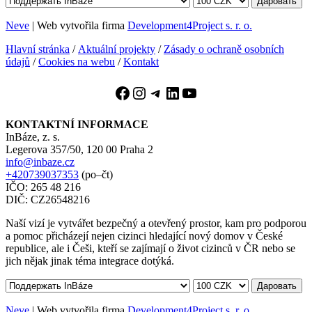
Даровать
Neve
| Web vytvořila firma
Development4Project s. r. o.
Hlavní stránka
/
Aktuální projekty
/
Zásady o ochraně osobních
údajů
/
Cookies na webu
/
Kontakt
Facebook
Instagram
Telegram
LinkedIn
YouTube
KONTAKTNÍ INFORMACE
InBáze, z. s.
Legerova 357/50, 120 00 Praha 2
info@inbaze.cz
+420739037353
(po–čt)
IČO: 265 48 216
DIČ: CZ26548216
Naší vizí je vytvářet bezpečný a otevřený prostor, kam pro podporou
a pomoc přicházejí nejen cizinci hledající nový domov v České
republice, ale i Češi, kteří se zajímají o život cizinců v ČR nebo se
jich nějak jinak téma integrace dotýká.
Даровать
Neve
| Web vytvořila firma
Development4Project s. r. o.