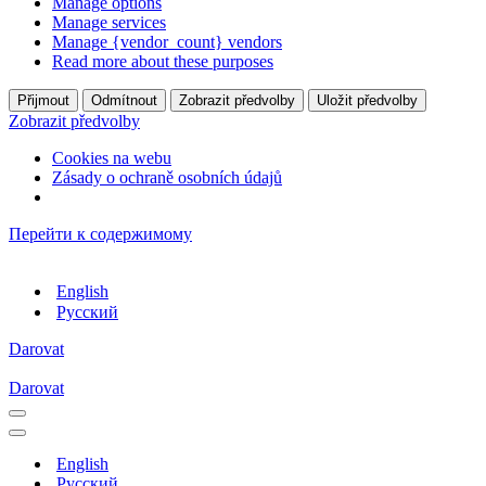
Manage options
Manage services
Manage {vendor_count} vendors
Read more about these purposes
Přijmout
Odmítnout
Zobrazit předvolby
Uložit předvolby
Zobrazit předvolby
Cookies na webu
Zásady o ochraně osobních údajů
Перейти к содержимому
English
Русский
Darovat
Darovat
Меню
навигации
Меню
навигации
English
Русский