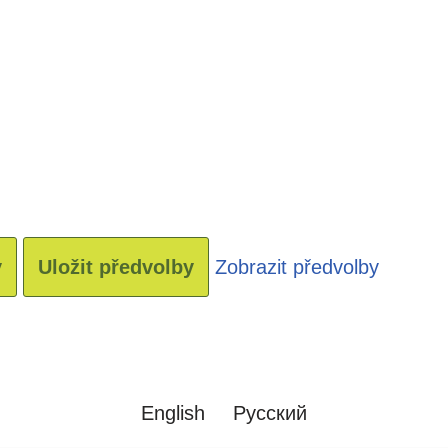
y
Uložit předvolby
Zobrazit předvolby
English
Русский