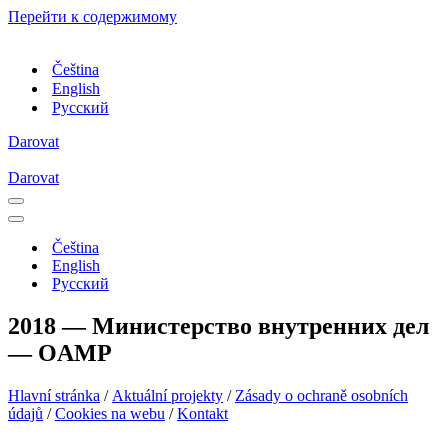
Перейти к содержимому
Čeština
English
Русский
Darovat
Darovat
Меню
навигации
Меню
навигации
Čeština
English
Русский
2018 — Министерство внутренних дел
— OAMP
Hlavní stránka
/
Aktuální projekty
/
Zásady o ochraně osobních
údajů
/
Cookies na webu
/
Kontakt