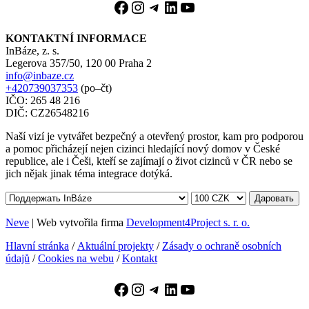
Facebook
Instagram
Telegram
LinkedIn
YouTube
KONTAKTNÍ INFORMACE
InBáze, z. s.
Legerova 357/50, 120 00 Praha 2
info@inbaze.cz
+420739037353
(po–čt)
IČO: 265 48 216
DIČ: CZ26548216
Naší vizí je vytvářet bezpečný a otevřený prostor, kam pro podporou
a pomoc přicházejí nejen cizinci hledající nový domov v České
republice, ale i Češi, kteří se zajímají o život cizinců v ČR nebo se
jich nějak jinak téma integrace dotýká.
Даровать
Neve
| Web vytvořila firma
Development4Project s. r. o.
Hlavní stránka
/
Aktuální projekty
/
Zásady o ochraně osobních
údajů
/
Cookies na webu
/
Kontakt
Facebook
Instagram
Telegram
LinkedIn
YouTube