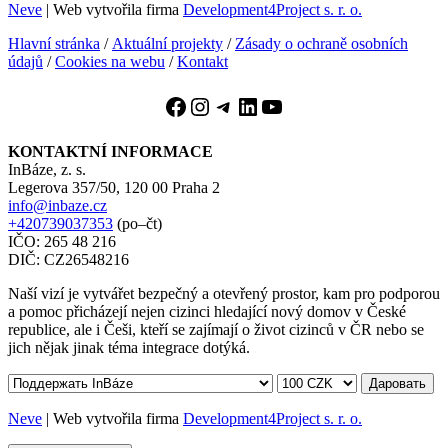
Neve
| Web vytvořila firma
Development4Project s. r. o.
Hlavní stránka
/
Aktuální projekty
/
Zásady o ochraně osobních
údajů
/
Cookies na webu
/
Kontakt
Facebook
Instagram
Telegram
LinkedIn
YouTube
KONTAKTNÍ INFORMACE
InBáze, z. s.
Legerova 357/50, 120 00 Praha 2
info@inbaze.cz
+420739037353
(po–čt)
IČO: 265 48 216
DIČ: CZ26548216
Naší vizí je vytvářet bezpečný a otevřený prostor, kam pro podporou
a pomoc přicházejí nejen cizinci hledající nový domov v České
republice, ale i Češi, kteří se zajímají o život cizinců v ČR nebo se
jich nějak jinak téma integrace dotýká.
Даровать
Neve
| Web vytvořila firma
Development4Project s. r. o.