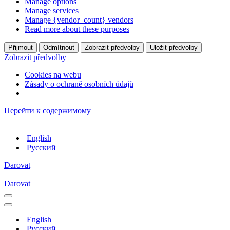
Manage options
Manage services
Manage {vendor_count} vendors
Read more about these purposes
Přijmout
Odmítnout
Zobrazit předvolby
Uložit předvolby
Zobrazit předvolby
Cookies na webu
Zásady o ochraně osobních údajů
Перейти к содержимому
English
Русский
Darovat
Darovat
Меню
навигации
Меню
навигации
English
Русский