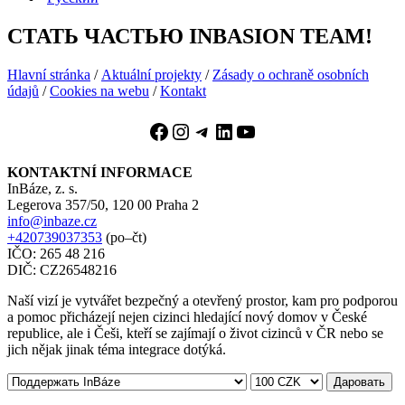
СТАТЬ ЧАСТЬЮ INBASION TEAM!
Hlavní stránka
/
Aktuální projekty
/
Zásady o ochraně osobních
údajů
/
Cookies na webu
/
Kontakt
Facebook
Instagram
Telegram
LinkedIn
YouTube
KONTAKTNÍ INFORMACE
InBáze, z. s.
Legerova 357/50, 120 00 Praha 2
info@inbaze.cz
+420739037353
(po–čt)
IČO: 265 48 216
DIČ: CZ26548216
Naší vizí je vytvářet bezpečný a otevřený prostor, kam pro podporou
a pomoc přicházejí nejen cizinci hledající nový domov v České
republice, ale i Češi, kteří se zajímají o život cizinců v ČR nebo se
jich nějak jinak téma integrace dotýká.
Даровать