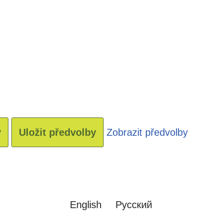
y
Uložit předvolby
Zobrazit předvolby
English
Русский