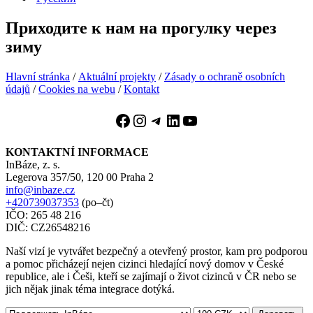
Приходите к нам на прогулку через
зиму
Hlavní stránka
/
Aktuální projekty
/
Zásady o ochraně osobních
údajů
/
Cookies na webu
/
Kontakt
Facebook
Instagram
Telegram
LinkedIn
YouTube
KONTAKTNÍ INFORMACE
InBáze, z. s.
Legerova 357/50, 120 00 Praha 2
info@inbaze.cz
+420739037353
(po–čt)
IČO: 265 48 216
DIČ: CZ26548216
Naší vizí je vytvářet bezpečný a otevřený prostor, kam pro podporou
a pomoc přicházejí nejen cizinci hledající nový domov v České
republice, ale i Češi, kteří se zajímají o život cizinců v ČR nebo se
jich nějak jinak téma integrace dotýká.