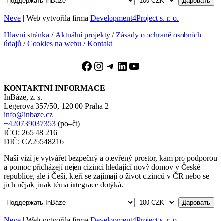
Даровать
Neve
| Web vytvořila firma
Development4Project s. r. o.
Hlavní stránka
/
Aktuální projekty
/
Zásady o ochraně osobních
údajů
/
Cookies na webu
/
Kontakt
Facebook
Instagram
Telegram
LinkedIn
YouTube
KONTAKTNÍ INFORMACE
InBáze, z. s.
Legerova 357/50, 120 00 Praha 2
info@inbaze.cz
+420739037353
(po–čt)
IČO: 265 48 216
DIČ: CZ26548216
Naší vizí je vytvářet bezpečný a otevřený prostor, kam pro podporou
a pomoc přicházejí nejen cizinci hledající nový domov v České
republice, ale i Češi, kteří se zajímají o život cizinců v ČR nebo se
jich nějak jinak téma integrace dotýká.
Даровать
Neve
| Web vytvořila firma
Development4Project s. r. o.