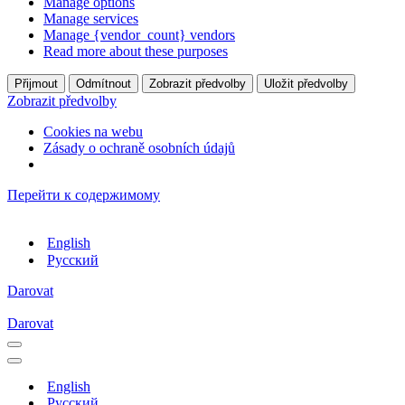
Manage options
Manage services
Manage {vendor_count} vendors
Read more about these purposes
Přijmout
Odmítnout
Zobrazit předvolby
Uložit předvolby
Zobrazit předvolby
Cookies na webu
Zásady o ochraně osobních údajů
Перейти к содержимому
English
Русский
Darovat
Darovat
Меню
навигации
Меню
навигации
English
Русский