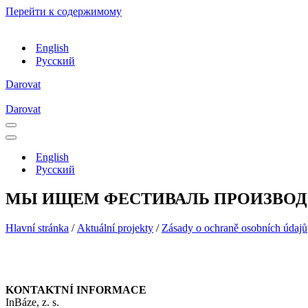
Перейти к содержимому
English
Русский
Darovat
Darovat
Меню
навигации
Меню
навигации
English
Русский
МЫ ИЩЕМ ФЕСТИВАЛЬ ПРОИЗВОДС
Hlavní stránka
/
Aktuální projekty
/
Zásady o ochraně osobních údajů
KONTAKTNÍ INFORMACE
InBáze, z. s.