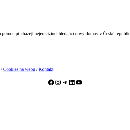
pomoc přicházejí nejen cizinci hledající nový domov v České republice, 
/
Cookies na webu
/
Kontakt
Facebook
Instagram
Telegram
LinkedIn
YouTube