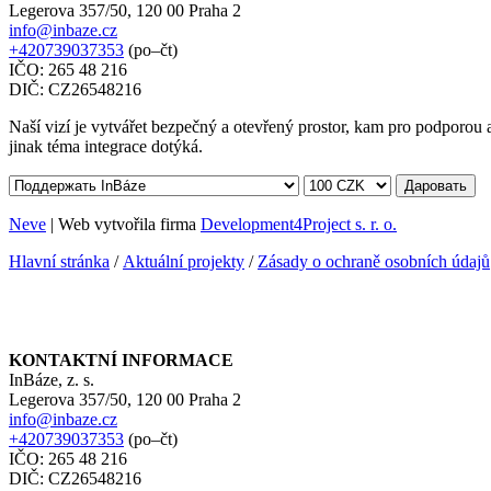
Legerova 357/50, 120 00 Praha 2
info@inbaze.cz
+420739037353
(po–čt)
IČO: 265 48 216
DIČ: CZ26548216
Naší vizí je vytvářet bezpečný a otevřený prostor, kam pro podporou a 
jinak téma integrace dotýká.
Даровать
Neve
| Web vytvořila firma
Development4Project s. r. o.
Hlavní stránka
/
Aktuální projekty
/
Zásady o ochraně osobních údajů
KONTAKTNÍ INFORMACE
InBáze, z. s.
Legerova 357/50, 120 00 Praha 2
info@inbaze.cz
+420739037353
(po–čt)
IČO: 265 48 216
DIČ: CZ26548216